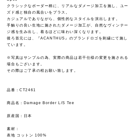
クラシックなボーダー柄に、リアルなダメージ加工を施し、ユー
ズド感と独自の風合いをプラス。
カジュアルでありながら、個性的なスタイルを演出します。
手触りの良い生地に施されたダメージ加工が、自然なヴィンテー
ジ感を生み出し、着るほどに味わい深くなります。
後ろ首元には、『ACANTHUS』のブランドロゴを刺繍にて施し
ています。
※写真はサンプルの為、実際の商品は若干仕様の変更を施される
場合もございます。
その際はご了承の程お願い致します。
品番：CT2461
商品名：Damage Border L/S Tee
原産国：日本
素材：
表地 コットン 100%