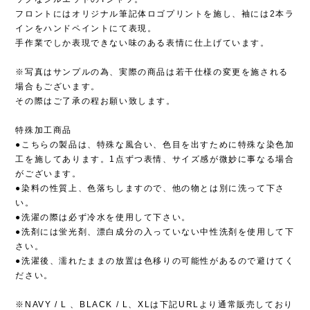
フロントにはオリジナル筆記体ロゴプリントを施し、袖には2本ラ
インをハンドペイントにて表現。
手作業でしか表現できない味のある表情に仕上げています。
※写真はサンプルの為、実際の商品は若干仕様の変更を施される
場合もございます。
その際はご了承の程お願い致します。
特殊加工商品
●こちらの製品は、特殊な風合い、色目を出すために特殊な染色加
工を施してあります。1点ずつ表情、サイズ感が微妙に事なる場合
がございます。
●染料の性質上、色落ちしますので、他の物とは別に洗って下さ
い。
●洗濯の際は必ず冷水を使用して下さい。
●洗剤には蛍光剤、漂白成分の入っていない中性洗剤を使用して下
さい。
●洗濯後、濡れたままの放置は色移りの可能性があるので避けてく
ださい。
※NAVY / L 、BLACK / L、XLは下記URLより通常販売しており