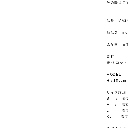
その際はご
品番：MA2
商品名：muta
原産国：日
素材：
表地 コット
MODEL
H：186c
サイズ詳細
S ： 着丈 
M ： 着丈 
L ： 着丈 
XL ： 着丈