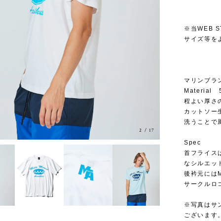
※当WEB
サイズ等を
マリンブラン
Material 
程よい厚さ
カットソー
洗うことで
3
/
17
Spec
首フライス
なシルエッ
後衿元には
サークルロ
※写真はサ
ございます