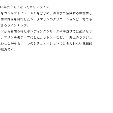
2013年に立ち上がったマリンライン。
」をコンセプトにシーガルをはじめ、海遊びで活躍する機能性と
ン性の両立を目指したムータマリンのクリエーションは、海でも
できるラインナップ。
ーツから着想を得たボンディングシリーズや海遊びでは必須なラ
ド、マリンをモチーフにしたカットソーなど、「海上のラグジュ
思わせながらも、一つのシチュエーションにとらわれない独創的
が魅力です。