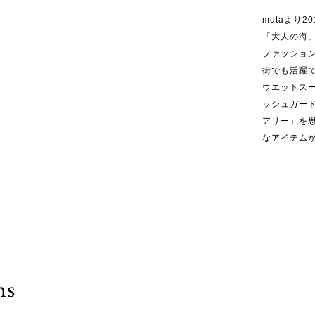
mutaより
「大人の海
ファッショ
街でも活躍
ウエットス
ッシュガー
アリー」を
なアイテム
ms