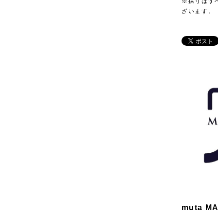
※採寸はす
ざいます。
muta M