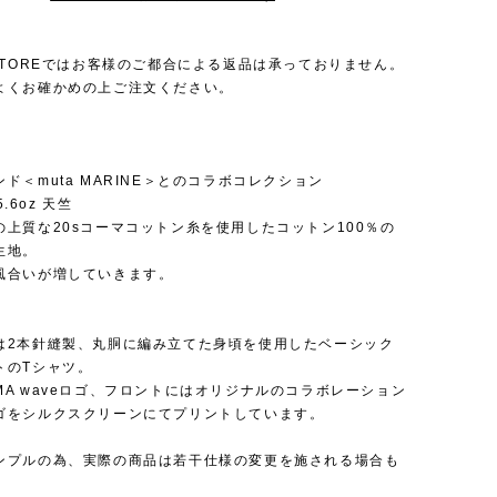
 STOREではお客様のご都合による返品は承っておりません。
よくお確かめの上ご注文ください。
ド＜muta MARINE＞とのコラボコレクション
5.6oz 天竺
の上質な20sコーマコットン糸を使用したコットン100％の
生地。
風合いが増していきます。
は2本針縫製、丸胴に編み立てた身頃を使用したベーシック
トのTシャツ。
MA waveロゴ、フロントにはオリジナルのコラボレーション
ゴをシルクスクリーンにてプリントしています。
ンプルの為、実際の商品は若干仕様の変更を施される場合も
。