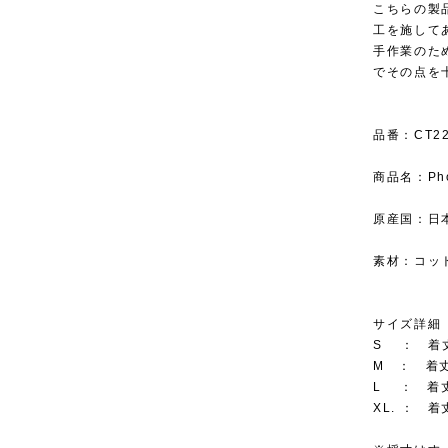
こちらの製
工を施して
手作業のた
でその点を
品番：CT22
商品名：Photo
原産国：日
素材：コット
サイズ詳細
S ： 着丈 
M ： 着丈 
L ： 着丈 
XL. ： 着丈