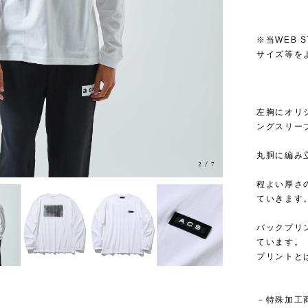
※当WEB
サイズ等を
左胸にオリ
ングスリー
丸胴に編み
2
/
7
程よい厚さ
ていきます
バックプリ
ています。
プリントと
－特殊加工