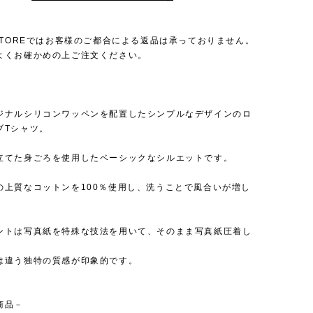
 STOREではお客様のご都合による返品は承っておりません。
よくお確かめの上ご注文ください。
ジナルシリコンワッペンを配置したシンプルなデザインのロ
ブTシャツ。
立てた身ごろを使用したベーシックなシルエットです。
の上質なコットンを100％使用し、洗うことで風合いが増し
。
ントは写真紙を特殊な技法を用いて、そのまま写真紙圧着し
は違う独特の質感が印象的です。
商品－