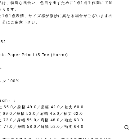
品は、特殊な風合い、色目を出すために1点1点手作業にて加
あります。
め1点1点表情、サイズ感が微妙に異なる場合がございますの
十分にご留意下さい。
52
 Paper Print L/S Tee (Horror)
本
ン 100%
（cm）：
65.0／身幅 49.0／肩幅 42.0／袖丈 60.0
69.0／身幅 52.0／肩幅 45.0／袖丈 62.0
73.0／身幅 55.0／肩幅 48.0／袖丈 63.0
 77.0／身幅 58.0／肩幅 52.0／袖丈 64.0