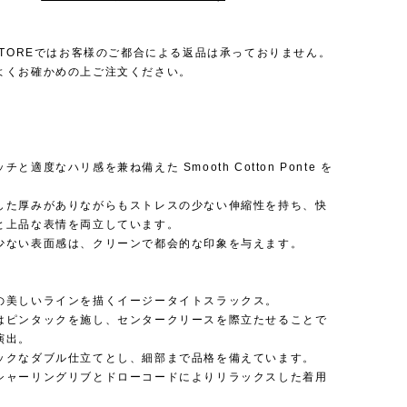
 STOREではお客様のご都合による返品は承っておりません。
よくお確かめの上ご注文ください。
と適度なハリ感を兼ね備えた Smooth Cotton Ponte を
した厚みがありながらもストレスの少ない伸縮性を持ち、快
と上品な表情を両立しています。
少ない表面感は、クリーンで都会的な印象を与えます。
の美しいラインを描くイージータイトスラックス。
はピンタックを施し、センタークリースを際立たせることで
演出。
ックなダブル仕立てとし、細部まで品格を備えています。
シャーリングリブとドローコードによりリラックスした着用