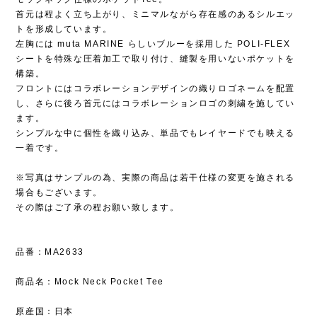
首元は程よく立ち上がり、ミニマルながら存在感のあるシルエッ
トを形成しています。
左胸には muta MARINE らしいブルーを採用した POLI-FLEX
シートを特殊な圧着加工で取り付け、縫製を用いないポケットを
構築。
フロントにはコラボレーションデザインの織りロゴネームを配置
し、さらに後ろ首元にはコラボレーションロゴの刺繍を施してい
ます。
シンプルな中に個性を織り込み、単品でもレイヤードでも映える
一着です。
※写真はサンプルの為、実際の商品は若干仕様の変更を施される
場合もございます。
その際はご了承の程お願い致します。
品番：MA2633
商品名：Mock Neck Pocket Tee
原産国：日本