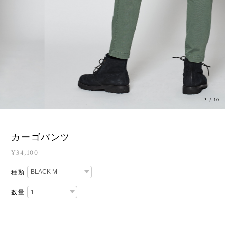
3
/
10
カーゴパンツ
¥34,100
種類
数量